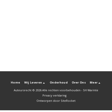
Home
Wij Leveren
Onderhoud
Over Ons
Meer
Auteursrecht © 2026 Alle rechten voorbehouden -
SH Warmte
Privacy verklaring
Ontworpen door
SiteRocket